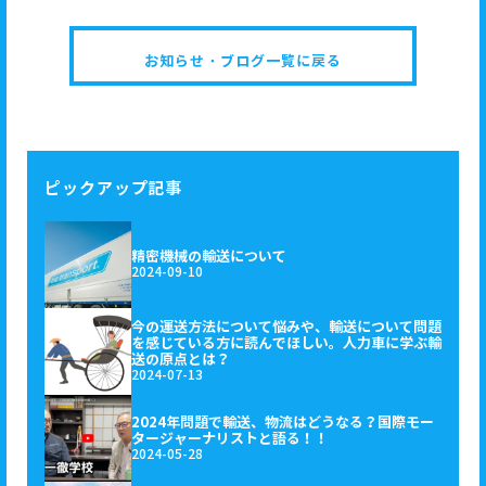
お知らせ・ブログ一覧に戻る
ピックアップ記事
精密機械の輸送について
2024-09-10
今の運送方法について悩みや、輸送について問題
を感じている方に読んでほしい。人力車に学ぶ輸
送の原点とは？
2024-07-13
2024年問題で輸送、物流はどうなる？国際モー
タージャーナリストと語る！！
2024-05-28