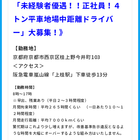
「未経験者優遇！！正社員！４
トン平車地場中距離ドライバ
ー」大募集！》
【勤務地】
京都府京都市西京区桂上野今井町103
＜アクセス＞
阪急電車嵐山線「上桂駅」下車徒歩13分
【勤務時間】
8時〜17時
※早出、残業あり（平日２～３時間程度）
月間拘束時間：平均２６５時間くらい （一日あたり１０～１
２時間程度）
月間走行距離：平均７０００ｋｍくらい
繁忙期はこれより少し増えますが、改善基準告示違反となるよ
うな時間を大幅にオーバーするような組み方はいたしません。