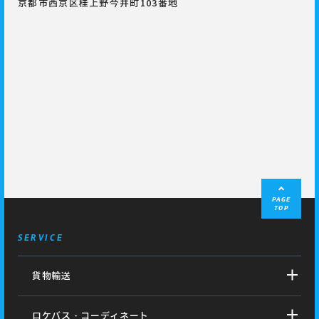
京都市西京区桂上野今井町103番地
PAGE
TOP
SERVICE
貨物輸送
ロケバス・コーディネート