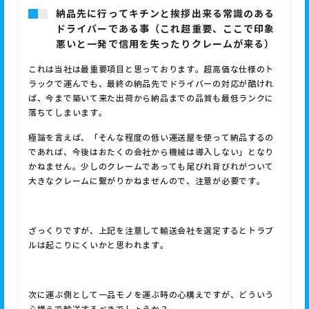
納品先に行ってキチンと挨拶出来る常識のある
ドライバーである事（これ超重要、ここで印象
悪いと一発で信用を失ったりクレームが来る）
これは当社は最重要項目と思っております。超高価な仕様のト
ラックで運んでも、最終の納品先でドライバーの対応が酷けれ
ば、今まで築いて来た出荷から納品までの品質も最低ランクに
落ちてしまいます。
極論を言えば、「そんな程度の低い運送屋を使って納品するの
であれば、今後はおたくの会社から機械は導入しない」となり
かねません。少しのクレームであっても尾びれ背びれがついて
大きなクレームに繋がりかねませんので、注意が必要です。
ざっくりですが、上記を注意して輸送会社を選定するとトラブ
ルは起こりにくいかと思われます。
次に運ぶ側として一品モノを運ぶ時の心構えですが、どういう