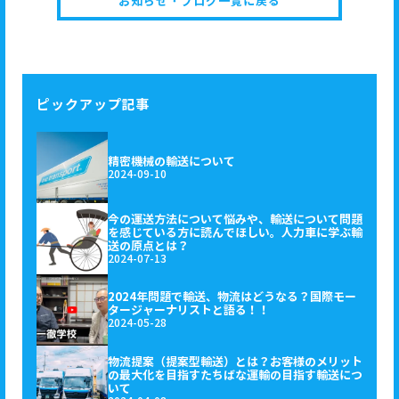
お知らせ・ブログ一覧に戻る
ピックアップ記事
精密機械の輸送について
2024-09-10
今の運送方法について悩みや、輸送について問題
を感じている方に読んでほしい。人力車に学ぶ輸
送の原点とは？
2024-07-13
2024年問題で輸送、物流はどうなる？国際モー
タージャーナリストと語る！！
2024-05-28
物流提案（提案型輸送）とは？お客様のメリット
の最大化を目指すたちばな運輸の目指す輸送につ
いて