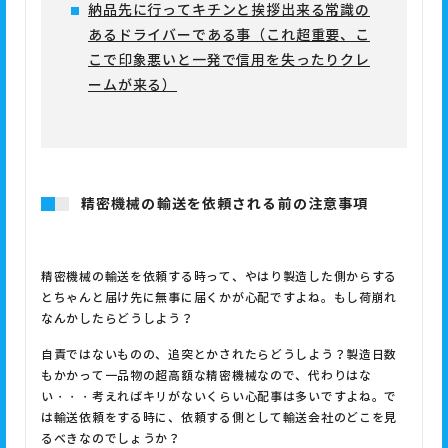
納品先に行ってキチンと挨拶出来る常識の
あるドライバーである事（これ超重要、こ
こで印象悪いと一発で信用を失ったりクレ
ームが来る）
精密機械の輸送を依頼される前の注意事項
精密機械の輸送
を依頼する時って、やはり製造した側からする
と
ちゃんと届け先に無事に届くかが
心配ですよね。もし荷崩れ
なんかしたらどうしよう？
自責ではないものの、追突とかされたらどうしよう？製造日数
もかかって一品物の超高額な精密機械なので、代わりはな
い・・・考えればキリがないくらい心配事は多いですよね。で
は輸送依頼をする時に、依頼する側として輸送会社のどこを見
るべきなのでしょうか？