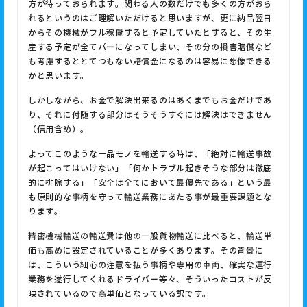
方が待っておられます。関わる人の数だけでも多くの方がおら
れるというのはご理解いただけると思いますが、更に納品翌日
からその機械がフル稼働すると予定していたとすると、その生
産する予定が全てパーになってしまい、その分の損害賠償など
も考慮するととてつもない賠償金になるのは容易に想像できる
かと思います。
しかしながら、お金で解決出来るのはあくまでもお金だけであ
り、それに付随する部分はそうそうすぐには解決はできません
（信用含め）。
よってこのような一品モノを輸送する時は、「絶対に輸送事故
が起こってはいけない」「何かトラブル起きそうな部分は徹底
的に排除する」「安全は全てにおいて最優先である」という最
も原則的な事柄を守って輸送業務にあたる事が最重要課題とな
ります。
精密機械輸送の輸送費は他の一般貨物輸送に比べると、輸送単
価も高めに設定されていることが多くあります。その背景に
は、こういう細心の注意を払う事柄や専用の車両、確実な運行
業務を遂行してくれるドライバー等々、そういったコストが反
映されているので高単価となっている訳です。