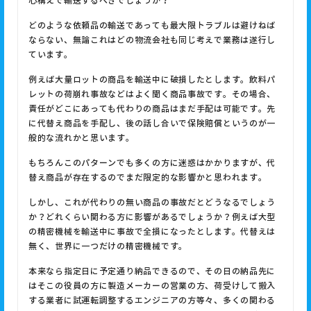
心構えで輸送するべきでしょうか？
どのような依頼品の輸送であっても最大限トラブルは避けねば
ならない、無論これはどの物流会社も同じ考えで業務は遂行し
ています。
例えば大量ロットの商品を輸送中に破損したとします。飲料パ
レットの荷崩れ事故などはよく聞く商品事故です。その場合、
責任がどこにあっても代わりの商品はまだ手配は可能です。先
に代替え商品を手配し、後の話し合いで保険賠償というのが一
般的な流れかと思います。
もちろんこのパターンでも多くの方に迷惑はかかりますが、代
替え商品が存在するのでまだ限定的な影響かと思われます。
しかし、これが代わりの無い商品の事故だとどうなるでしょう
か？どれくらい関わる方に影響があるでしょうか？例えば大型
の精密機械を輸送中に事故で全損になったとします。代替えは
無く、世界に一つだけの精密機械です。
本来なら指定日に予定通り納品できるので、その日の納品先に
はそこの役員の方に製造メーカーの営業の方、荷受けして搬入
する業者に試運転調整するエンジニアの方等々、多くの関わる