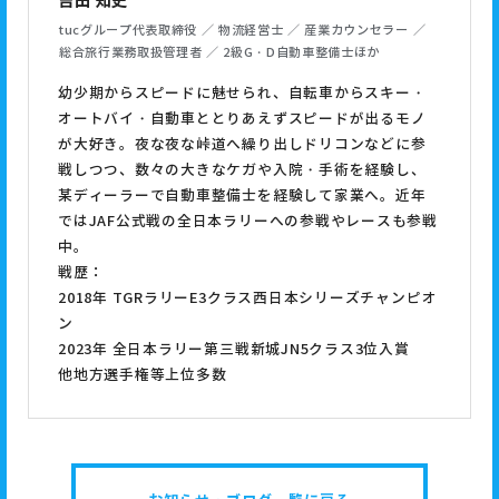
吉田 知史
tucグループ代表取締役 ／ 物流経営士 ／ 産業カウンセラー ／
総合旅行業務取扱管理者 ／ 2級G・D自動車整備士ほか
幼少期からスピードに魅せられ、自転車からスキー・
オートバイ・自動車ととりあえずスピードが出るモノ
が大好き。夜な夜な峠道へ繰り出しドリコンなどに参
戦しつつ、数々の大きなケガや入院・手術を経験し、
某ディーラーで自動車整備士を経験して家業へ。近年
ではJAF公式戦の全日本ラリーへの参戦やレースも参戦
中。
戦歴：
2018年 TGRラリーE3クラス西日本シリーズチャンピオ
ン
2023年 全日本ラリー第三戦新城JN5クラス3位入賞
他地方選手権等上位多数