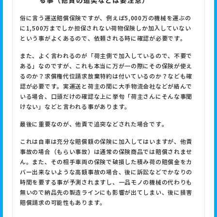
る事（他責の追突などは要注意）
俗に言う運送賠償保険ですが、例えば5,000万の機械を運ぶの
に1,500万までしか担保されない荷物保険しか加入していない
という事がよくあるので、依頼される時に確認が必要です。
また、よく言われるのが「荷主側で加入しているので、不要で
ある」なのですが、これも本当に万が一の際にその保険が使え
るのか？求償権代位請求放棄特約は付いているのか？なども確
認が必要です。実運送と荷主の間に大手物流会社などが絡んで
いる場合、口頭だけの確認な上に挙句「荷主さんにそんな事聞
けない」などと言われる事があります。
最後に重要なのが、他責で追突などされた場合です。
これは自車は充分な賠償額の保険に加入してはいますが、他責
事故の場合（もらい事故）は通常の保険商品では賠償されませ
ん。また、その相手車両の保険で破損した積み荷の賠償金をカ
バー出来ないような高額事故の場合、後に訴訟などでかなりの
時間を要する事が予測されますし、一品モノの機械の代わりも
無いので納品先の製造ラインにも影響が出てしまい、後に損害
賠償請求の可能性もあります。