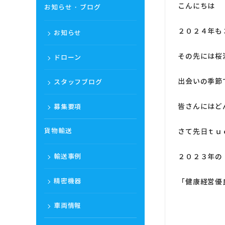
こんにちは
お知らせ・ブログ
２０２４年も
お知らせ
その先には桜
ドローン
出会いの季節
スタッフブログ
皆さんにはど
募集要項
貨物輸送
さて先日ｔｕ
輸送事例
２０２３年の
精密機器
「健康経営優
車両情報