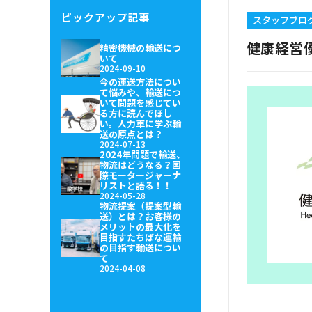
ピックアップ記事
スタッフブロ
健康経営
精密機械の輸送につ
いて
2024-09-10
今の運送方法につい
て悩みや、輸送につ
いて問題を感じてい
る方に読んでほし
い。人力車に学ぶ輸
送の原点とは？
2024-07-13
2024年問題で輸送、
物流はどうなる？国
際モータージャーナ
リストと語る！！
2024-05-28
物流提案（提案型輸
送）とは？お客様の
メリットの最大化を
目指すたちばな運輸
の目指す輸送につい
て
2024-04-08