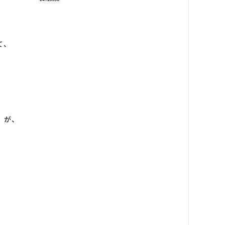
て、
）が、