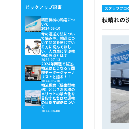
ピックアップ記事
スタッフブロ
秋晴れの
精密機械の輸送につ
いて
2024-09-10
今の運送方法につい
て悩みや、輸送につ
いて問題を感じてい
る方に読んでほし
い。人力車に学ぶ輸
送の原点とは？
2024-07-13
2024年問題で輸送、
物流はどうなる？国
際モータージャーナ
リストと語る！！
2024-05-28
物流提案（提案型輸
送）とは？お客様の
メリットの最大化を
目指すたちばな運輸
の目指す輸送につい
て
2024-04-08