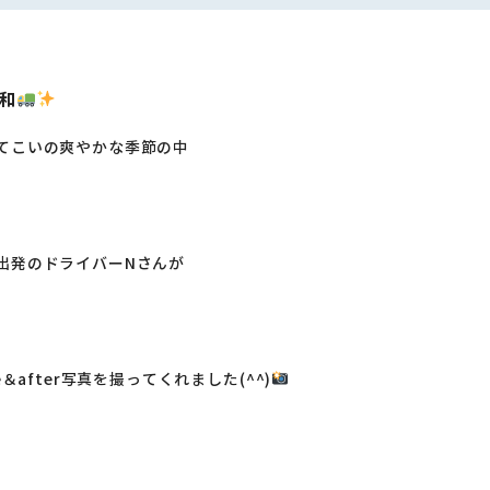
和
てこいの爽やかな季節の中
出発のドライバーNさんが
e＆after写真を撮ってくれました(^^)