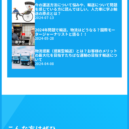
今の運送方法について悩みや、輸送について問題
を感じている方に読んでほしい。人力車に学ぶ輸
送の原点とは？
2024-07-13
2024年問題で輸送、物流はどうなる？国際モー
タージャーナリストと語る！！
2024-05-28
物流提案（提案型輸送）とは？お客様のメリット
の最大化を目指すたちばな運輸の目指す輸送につ
いて
2024-04-08