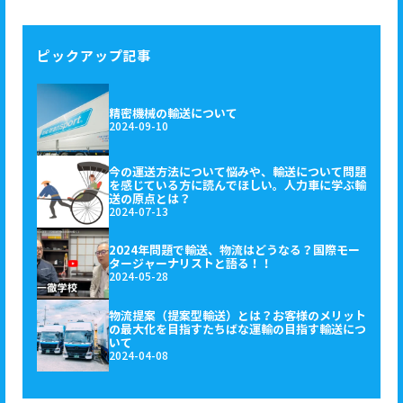
ピックアップ記事
精密機械の輸送について
2024-09-10
今の運送方法について悩みや、輸送について問題
を感じている方に読んでほしい。人力車に学ぶ輸
送の原点とは？
2024-07-13
2024年問題で輸送、物流はどうなる？国際モー
タージャーナリストと語る！！
2024-05-28
物流提案（提案型輸送）とは？お客様のメリット
の最大化を目指すたちばな運輸の目指す輸送につ
いて
2024-04-08