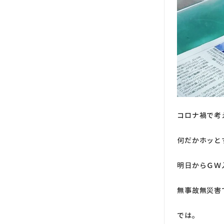
コロナ禍で考
何だかホッと
明日からＧＷ
無事故無災害
では。