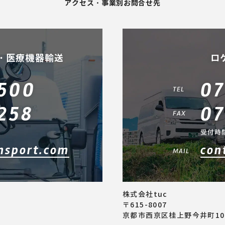
アクセス・事業別お問合せ先
・医療機器輸送
ロ
500
07
TEL
258
07
FAX
受付時間
nsport.com
con
MAIL
株式会社tuc
〒615-8007
京都市西京区桂上野今井町10