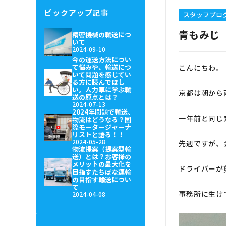
ピックアップ記事
スタッフブロ
青もみじ
精密機械の輸送につ
いて
2024-09-10
今の運送方法につい
て悩みや、輸送につ
こんにちわ。
いて問題を感じてい
る方に読んでほし
い。人力車に学ぶ輸
京都は朝から
送の原点とは？
2024-07-13
2024年問題で輸送、
一年前と同じ
物流はどうなる？国
際モータージャーナ
リストと語る！！
2024-05-28
先週ですが、
物流提案（提案型輸
送）とは？お客様の
メリットの最大化を
ドライバーが
目指すたちばな運輸
の目指す輸送につい
て
事務所に生け
2024-04-08