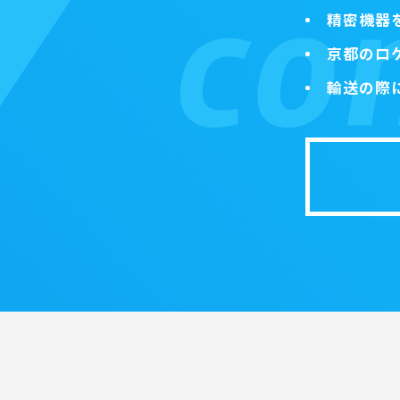
精密機器
京都のロ
輸送の際