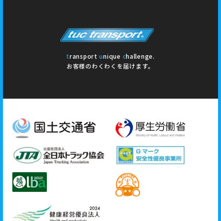
t
ransport
u
nique
c
hallenge.
お客様のわくわくを届けます。