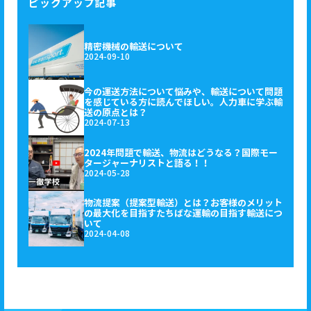
ピックアップ記事
精密機械の輸送について
2024-09-10
今の運送方法について悩みや、輸送について問題
を感じている方に読んでほしい。人力車に学ぶ輸
送の原点とは？
2024-07-13
2024年問題で輸送、物流はどうなる？国際モー
タージャーナリストと語る！！
2024-05-28
物流提案（提案型輸送）とは？お客様のメリット
の最大化を目指すたちばな運輸の目指す輸送につ
いて
2024-04-08