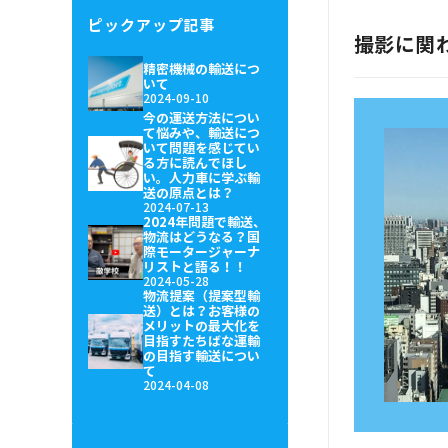
ピックアップ記事
撮影に関わ
精密機械の輸送につ
いて
2024-09-10
今の運送方法につい
て悩みや、輸送につ
いて問題を感じてい
る方に読んでほし
い。人力車に学ぶ輸
送の原点とは？
2024-07-13
2024年問題で輸送、
物流はどうなる？国
際モータージャーナ
リストと語る！！
2024-05-28
物流提案（提案型輸
送）とは？お客様の
メリットの最大化を
目指すたちばな運輸
の目指す輸送につい
て
2024-04-08