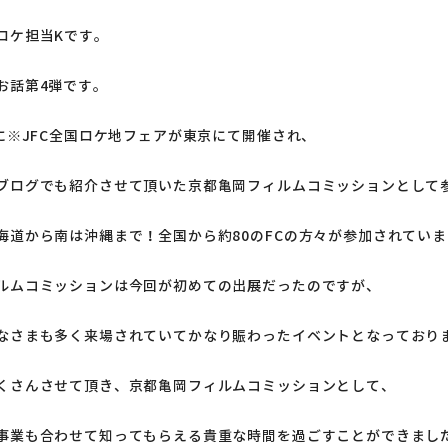
ロケ担当Kです。
お話第4弾です。
日に※JFC全国ロケ地フェアが東京にて開催され、
ブログでも紹介させて頂いた京都亀岡フィルムコミッションとして
海道から南は沖縄まで！全国から約80のFCの方々が参加されてい
ルムコミッションは今回が初めての出展だったのですが、
なさまも多く来場されていてかなり賑わったイベントとなっており
くさんさせて頂き、京都亀岡フィルムコミッションとして、
事業も合わせて知ってもらえる貴重な時間を過ごすことができまし