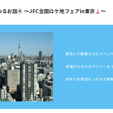
るお話④ 〜JFC全国ロケ地フェアin東京
〜
東京にて開催されたイベン
会場からはスカイツリーも
初めての参加だったので新鮮