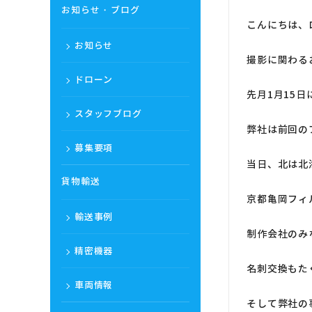
お知らせ・ブログ
こんにちは、
お知らせ
撮影に関わる
ドローン
先月1月15
スタッフブログ
弊社は前回の
募集要項
当日、北は北
貨物輸送
京都亀岡フィ
輸送事例
制作会社のみ
精密機器
名刺交換もた
車両情報
そして弊社の