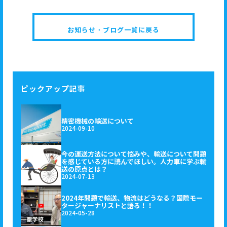
お知らせ・ブログ一覧に戻る
ピックアップ記事
精密機械の輸送について
2024-09-10
今の運送方法について悩みや、輸送について問題
を感じている方に読んでほしい。人力車に学ぶ輸
送の原点とは？
2024-07-13
2024年問題で輸送、物流はどうなる？国際モー
タージャーナリストと語る！！
2024-05-28