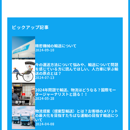
ピックアップ記事
精密機械の輸送について
2024-09-10
今の運送方法について悩みや、輸送について問題
を感じている方に読んでほしい。人力車に学ぶ輸
送の原点とは？
2024-07-13
2024年問題で輸送、物流はどうなる？国際モー
タージャーナリストと語る！！
2024-05-28
物流提案（提案型輸送）とは？お客様のメリット
の最大化を目指すたちばな運輸の目指す輸送につ
いて
2024-04-08