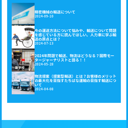
精密機械の輸送について
2024-09-10
今の運送方法について悩みや、輸送について問題
を感じている方に読んでほしい。人力車に学ぶ輸
送の原点とは？
2024-07-13
2024年問題で輸送、物流はどうなる？国際モー
タージャーナリストと語る！！
2024-05-28
物流提案（提案型輸送）とは？お客様のメリット
の最大化を目指すたちばな運輸の目指す輸送につ
いて
2024-04-08