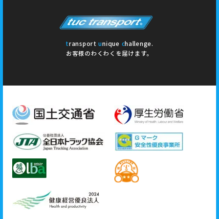
t
ransport
u
nique
c
hallenge.
お客様のわくわくを届けます。