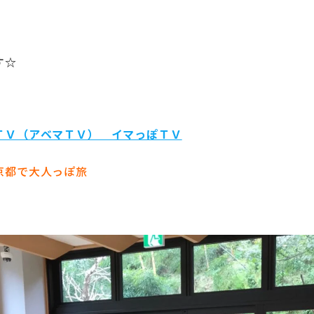
す☆
ＴＶ（アベマＴＶ） イマっぽＴＶ
京都で大人っぽ旅