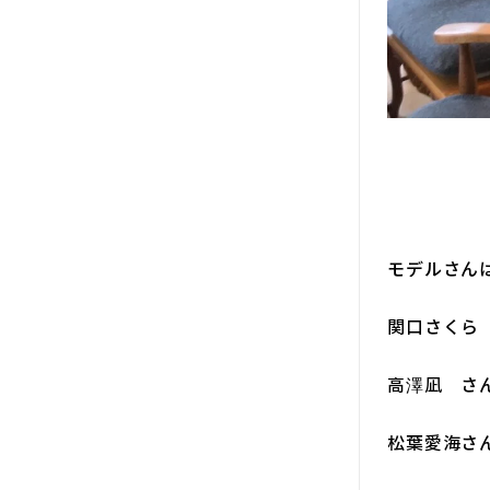
モデルさん
関口さく
高澤凪 
松葉愛海