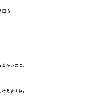
Ｖロケ
。
も暖かいのに、
と冷えますね。