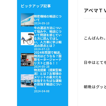
ピックアップ記事
アベマＴ
精密機械の輸送につ
いて
2024-09-10
今の運送方法につい
て悩みや、輸送につ
いて問題を感じてい
こんばんわ
る方に読んでほし
い。人力車に学ぶ輸
送の原点とは？
2024-07-13
2024年問題で輸送、
物流はどうなる？国
際モータージャーナ
日中はとて
リストと語る！！
2024-05-28
物流提案（提案型輸
送）とは？お客様の
メリットの最大化を
目指すたちばな運輸
の目指す輸送につい
朝晩はグッ
て
2024-04-08