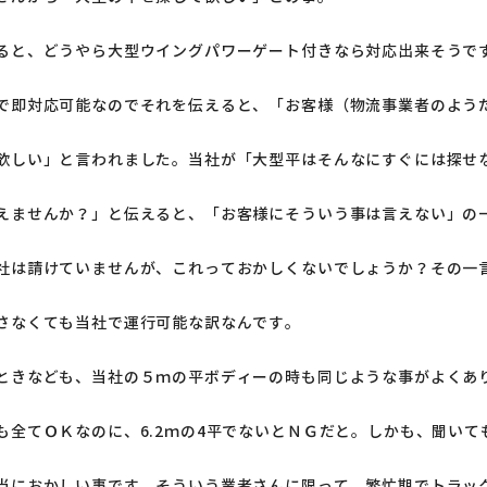
ると、どうやら大型ウイングパワーゲート付きなら対応出来そうで
で即対応可能なのでそれを伝えると、「お客様（物流事業者のよう
欲しい」と言われました。当社が「大型平はそんなにすぐには探せ
えませんか？」と伝えると、「お客様にそういう事は言えない」の
社は請けていませんが、これっておかしくないでしょうか？その一
さなくても当社で運行可能な訳なんです。
ときなども、当社の５ｍの平ボディーの時も同じような事がよくあ
も全てＯＫなのに、6.2ｍの4平でないとＮＧだと。しかも、聞いて
当におかしい事です。そういう業者さんに限って、繁忙期でトラッ