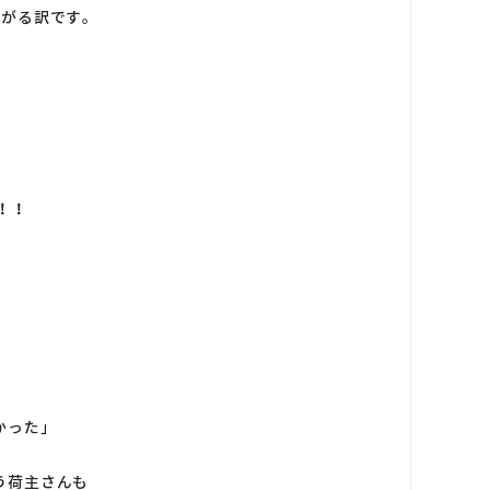
上がる訳です。
！！
かった」
う荷主さんも