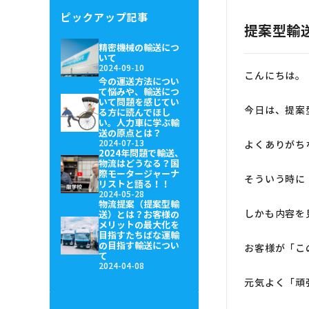
ピックアップ記事
提案型輸
精密機械の輸送につ
いて
2024-09-10
こんにちは。
今の運送方法につい
て悩みや、輸送につ
いて問題を感じてい
今日は、提案
る方に読んでほし
い。人力車に学ぶ輸
送の原点とは？
2024-07-13
よくありがち
2024年問題で輸送、
物流はどうなる？国
際モータージャーナ
そういう時に
リストと語る！！
2024-05-28
物流提案（提案型輸
しかも内容を
送）とは？お客様の
メリットの最大化を
目指すたちばな運輸
の目指す輸送につい
お客様が「こ
て
2024-04-08
元気よく「頑