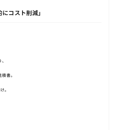
的にコスト削減」
り、
見積書。
だけ。