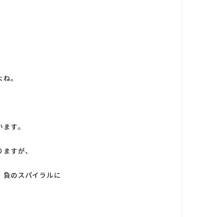
よね。
います。
りますが、
、負のスパイラルに