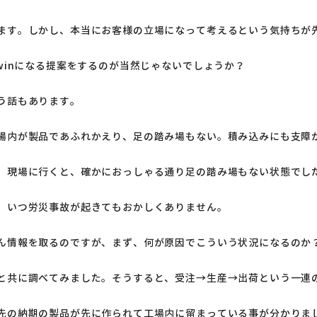
ます。しかし、本当にお客様の立場になって考えるという気持ちが
nwinになる提案をするのが当然じゃないでしょうか？
う話もあります。
場内が製品であふれかえり、足の踏み場もない。積み込みにも支障
。現場に行くと、確かにおっしゃる通り足の踏み場もない状態でし
、いつ労災事故が起きてもおかしくありません。
ん情報を取るのですが、まず、何が原因でこういう状況になるのか
と共に調べてみました。そうすると、受注→生産→出荷という一連
先の納期の製品が先に作られて工場内に留まっている事が分かりま