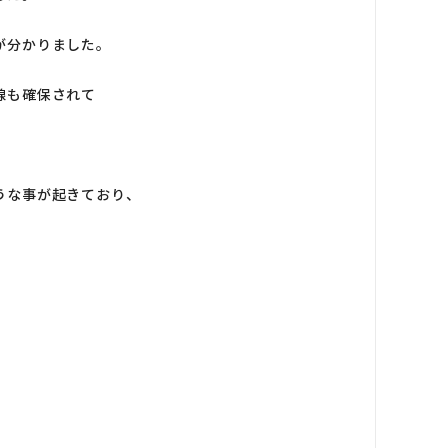
が分かりました。
線も確保されて
。
うな事が起きており、