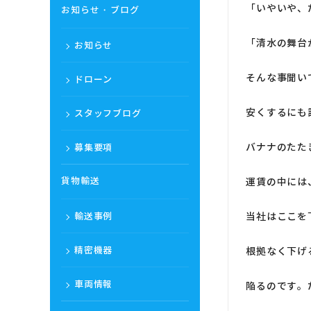
「いやいや、
お知らせ・ブログ
「清水の舞台
お知らせ
そんな事聞い
ドローン
安くするにも
スタッフブログ
バナナのたた
募集要項
貨物輸送
運賃の中には
輸送事例
当社はここを
精密機器
根拠なく下げ
車両情報
陥るのです。