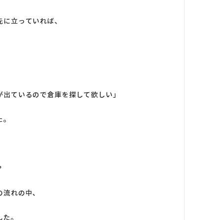
先に立っていれば、
が出ているので倉庫を探して欲しい」
た。
？
の流れの中、
した。