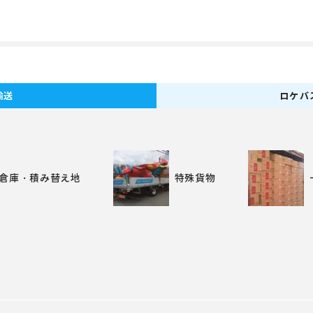
輸送
ロケバ
倉庫・積み替え地
特殊貨物