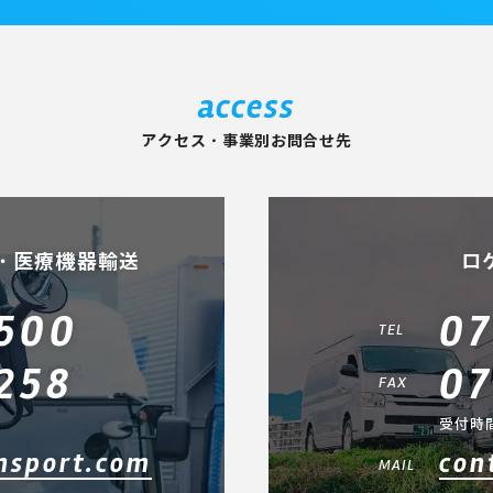
access
アクセス・事業別お問合せ先
・医療機器輸送
ロ
500
07
TEL
258
07
FAX
受付時間
nsport.com
con
MAIL