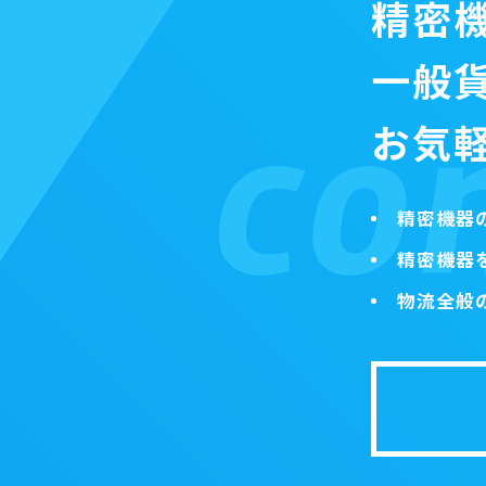
精密
一般
お気
精密機器
精密機器
物流全般