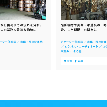
注から出荷までの流れを分析、
撮影機材や美術・小道具の一時
庫内の業務を最適な物流に
管、ロケ期間中の拠点に
ーター便輸送
倉庫・積み替え地
チャーター便輸送
倉庫・積み替え
ロケバス・コーディネート
ロ
庫案件
その他
京都
近畿