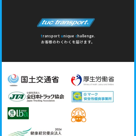
t
ransport
u
nique
c
hallenge.
お客様のわくわくを届けます。