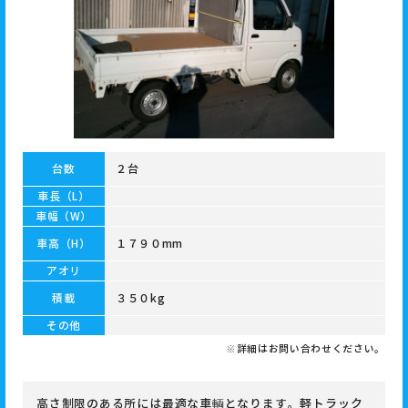
台数
２台
車長（L）
車幅（W）
車高（H）
１７９０mm
アオリ
積載
３５０kg
その他
※詳細はお問い合わせください。
高さ制限のある所には最適な車輌となります。軽トラック