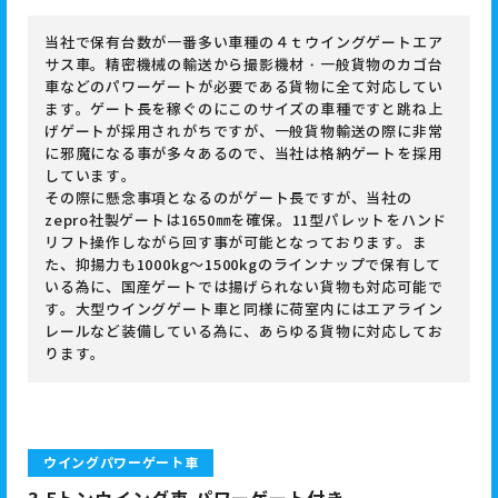
当社で保有台数が一番多い車種の４ｔウイングゲートエア
サス車。精密機械の輸送から撮影機材・一般貨物のカゴ台
車などのパワーゲートが必要である貨物に全て対応してい
ます。ゲート長を稼ぐのにこのサイズの車種ですと跳ね上
げゲートが採用されがちですが、一般貨物輸送の際に非常
に邪魔になる事が多々あるので、当社は格納ゲートを採用
しています。
その際に懸念事項となるのがゲート長ですが、当社の
zepro社製ゲートは1650㎜を確保。11型パレットをハンド
リフト操作しながら回す事が可能となっております。ま
た、抑揚力も1000kg～1500kgのラインナップで保有して
いる為に、国産ゲートでは揚げられない貨物も対応可能で
す。大型ウイングゲート車と同様に荷室内にはエアライン
レールなど装備している為に、あらゆる貨物に対応してお
ります。
ウイングパワーゲート車