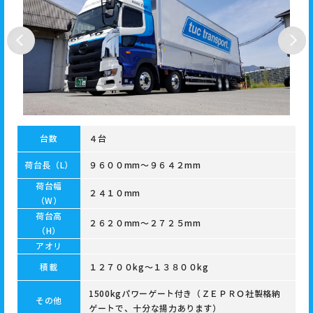
台数
４台
荷台長（L）
９６００mm～９６４２mm
荷台幅
２４１０mm
（W）
荷台高
２６２０mm～２７２５mm
（H）
アオリ
積載
１２７００kg～１３８００kg
1500kgパワーゲート付き（ＺＥＰＲＯ社製格納
その他
ゲートで、十分な揚力あります）