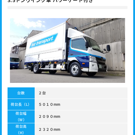
3.5トンウイング車 パワーゲート付き
台数
２台
荷台長（L）
５０１０mm
荷台幅
２０９０mm
（W）
荷台高
２３２０mm
（H）