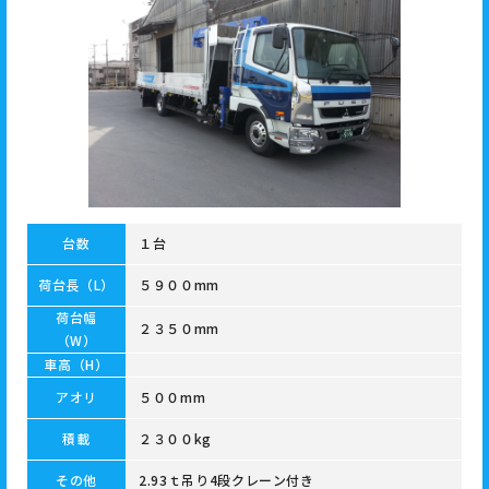
台数
１台
荷台長（L）
５９００mm
荷台幅
２３５０mm
（W）
車高（H）
アオリ
５００mm
積載
２３００kg
その他
2.93ｔ吊り4段クレーン付き