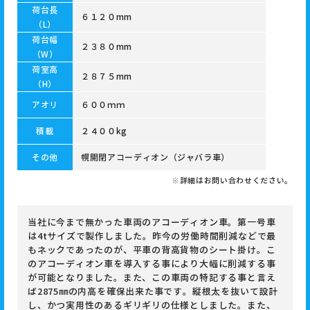
荷台長
６１２０mm
（L）
荷台幅
２３８０mm
（W）
荷室高
２８７５mm
（H）
アオリ
６００ｍｍ
積載
２４００kg
その他
幌開閉アコーディオン（ジャバラ車）
※詳細はお問い合わせください。
当社に今まで無かった車両のアコーディオン車。第一号車
は4tサイズで製作しました。昨今の労働時間削減などで最
もネックであったのが、平車の背高貨物のシート掛け。こ
のアコーディオン車を導入する事により大幅に削減する事
が可能となりました。また、この車両の特記する事と言え
ば2875㎜の内高を確保出来た事です。縦根太を抜いて設計
し、かつ実用性のあるギリギリの仕様としました。また、