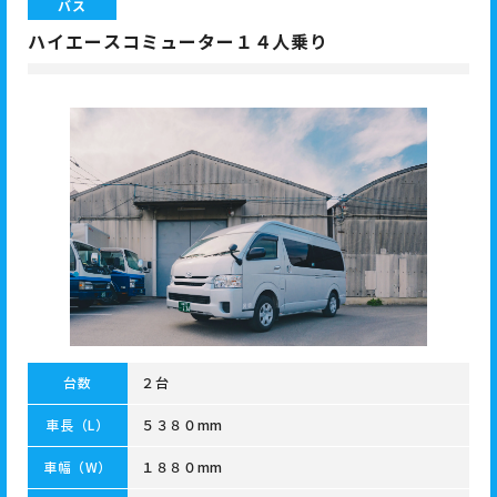
バス
ハイエースコミューター１４人乗り
台数
２台
車長（L）
５３８０mm
車幅（W）
１８８０mm