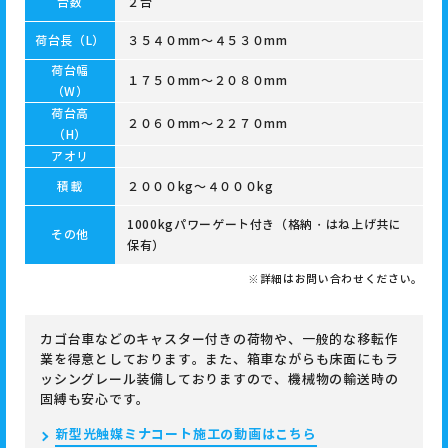
台数
２台
荷台長（L）
３５４０mm～４５３０mm
荷台幅
１７５０mm～２０８０mm
（W）
荷台高
２０６０mm～２２７０mm
（H）
アオリ
積載
２０００kg～４０００kg
1000kgパワーゲート付き（格納・はね上げ共に
その他
保有）
※詳細はお問い合わせください。
カゴ台車などのキャスター付きの荷物や、一般的な移転作
業を得意としております。また、箱車ながらも床面にもラ
ッシングレール装備しておりますので、機械物の輸送時の
固縛も安心です。
新型光触媒ミナコート施工の動画はこちら