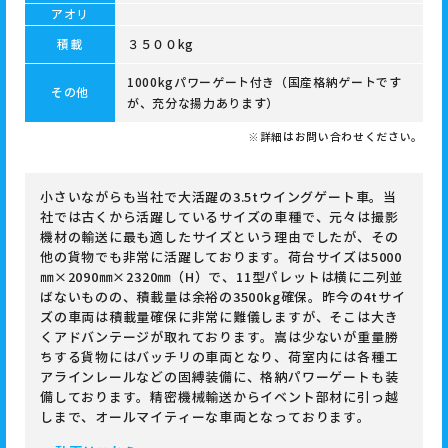
アオリ
積載
３５００kg
1000kgパワーゲート付き（国産格納ゲートです
その他
が、充分な揚力あります）
※詳細はお問い合わせください。
小さいながらも当社で大活躍の3.5tウイングゲート車。当
社では古くから活躍しているサイズの車種で、元々は撮影
機材の輸送に最も適したサイズという理由でしたが、その
他の貨物でも非常に活躍しております。荷台サイズは5000
㎜×2090㎜×2320㎜（H）で、11型パレットは横に二列並
ばないものの、積載量は余裕の3500kg確保。昨今の4tサイ
ズの車両は積載量確保に非常に難儀しますが、そこは大き
くアドバンテージが取れております。嵩は少ないが重量勝
ちする貨物にはバッチリの車両となり、荷室内には各種エ
アラインレールなどの固縛装備に、格納パワーゲートも装
備しております。精密機械輸送からイベント部材に引っ越
しまで、オールマイティーな車両となっております。