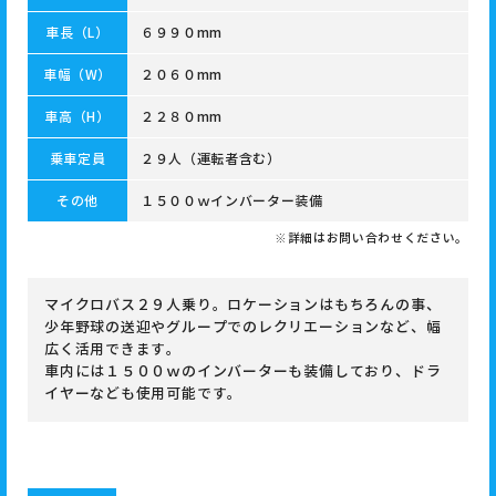
車長（L）
６９９０mm
車幅（W）
２０６０mm
車高（H）
２２８０mm
乗車定員
２９人（運転者含む）
その他
１５００ｗインバーター装備
※詳細はお問い合わせください。
マイクロバス２９人乗り。ロケーションはもちろんの事、
少年野球の送迎やグループでのレクリエーションなど、幅
広く活用できます。
車内には１５００ｗのインバーターも装備しており、ドラ
イヤーなども使用可能です。