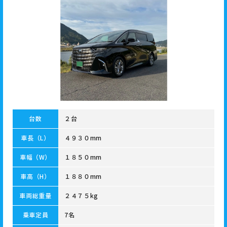
台数
２台
車長（L）
４９３０mm
車幅（W）
１８５０mm
車高（H）
１８８０mm
車両総重量
２４７５kg
乗車定員
7名