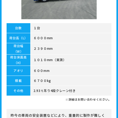
台数
１台
荷台長（L）
６０００mm
荷台幅
２３９０mm
（W）
荷台床面高
１０１０mm（実測）
（H）
アオリ
６００mm
積載
６７００kg
その他
2.93ｔ吊り4段クレーン付き
※詳細はお問い合わせください。
昨今の車両の安全装置などにより、重量的に製作が難しく