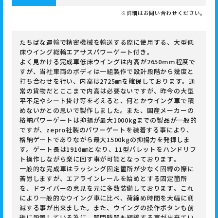
※詳細はお問い合わせください。
たちばな運輸で精密機械を輸送する際に使用する、大型低
床ウイング総輪エアサスパワーゲート付き。
よく見かける完成車低床ウイングは内高が2650mm程度で
すが、当社車両のボディは一組製作で設計段階から幾度と
打ち合わせを行い、内高は2725㎜を確保しております。通
常の貨物だとここまで内高は必要ないですが、昨今の大型
平不足やシート掛け等を考えると、何とかウイング車で積
めないかとの思いで製作しました。また、国産メーカーの
格納パワーゲートは抑揚が最大1000kgまでの製品が一般的
ですが、zepro社製のパワーゲートを装着する事により、
格納ゲートでありながら最大1500kgの抑揚力を発揮しま
す。ゲート長は1910㎜となり、11型パレットをハンドリフ
ト操作しながら楽に回す事が可能となっております。
一般的な完成車はラッシング固定箇所が少なく固縛の際に
苦労しますが、エアラインレールを始めとする固定箇所
を、ドライバーの意見を元に多数装備しております。これ
により一般的なウイング車に比べ、荷締め時間を大幅に削
減する事が出来ました。また、ウイングの操作ボタンも前
後に設置している為に、開閉時間も短縮する事が出来てい