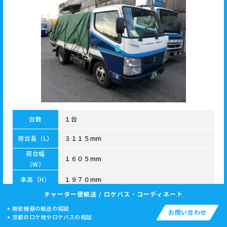
台数
１台
荷台長（L）
３１１５mm
荷台幅
１６０５mm
（W）
車高（H）
１９７０mm
チャーター便輸送 / ロケバス・コーディネート
アオリ
３００mm
精密機器の輸送の相談
お問い合わせ
京都のロケ地やロケバスの相談
積載
２０００kg