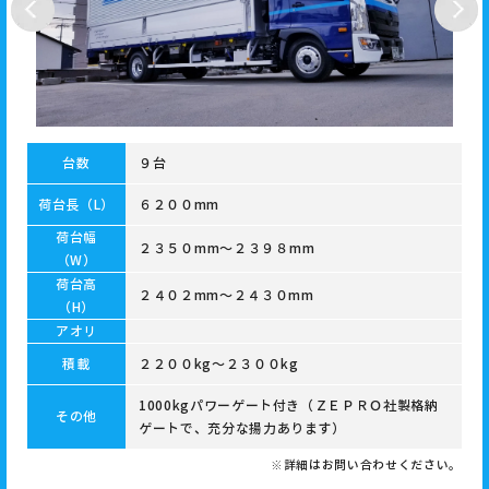
台数
９台
荷台長（L）
６２００mm
荷台幅
２３５０mm～２３９８mm
（W）
荷台高
２４０２mm～２４３０mm
（H）
アオリ
積載
２２００kg～２３００kg
1000kgパワーゲート付き（ＺＥＰＲＯ社製格納
その他
ゲートで、充分な揚力あります）
※詳細はお問い合わせください。