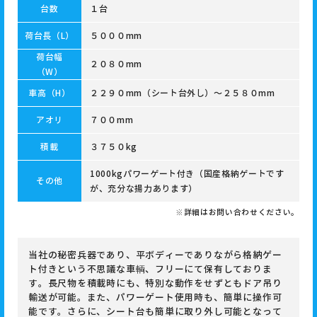
台数
１台
荷台長（L）
５０００mm
荷台幅
２０８０mm
（W）
車高（H）
２２９０mm（シート台外し）～２５８０mm
アオリ
７００mm
積載
３７５０kg
1000kgパワーゲート付き（国産格納ゲートです
その他
が、充分な揚力あります）
※詳細はお問い合わせください。
当社の秘密兵器であり、平ボディーでありながら格納ゲー
ト付きという不思議な車輌、フリーにて保有しておりま
す。長尺物を積載時にも、特別な動作をせずともドア吊り
輸送が可能。また、パワーゲート使用時も、簡単に操作可
能です。さらに、シート台も簡単に取り外し可能となって