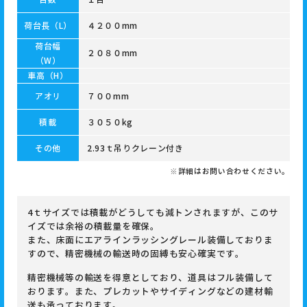
荷台長（L）
４２００mm
荷台幅
２０８０mm
（W）
車高（H）
アオリ
７００mm
積載
３０５０kg
その他
2.93ｔ吊りクレーン付き
※詳細はお問い合わせください。
4ｔサイズでは積載がどうしても減トンされますが、このサ
イズでは余裕の積載量を確保。
また、床面にエアラインラッシングレール装備しておりま
すので、精密機械の輸送時の固縛も安心確実です。
精密機械等の輸送を得意としており、道具はフル装備して
おります。また、プレカットやサイディングなどの建材輸
送も承っております。