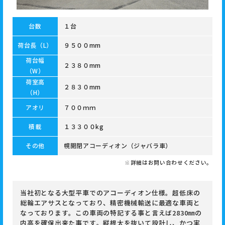
台数
１台
荷台長（L）
９５００mm
荷台幅
２３８０mm
（W）
荷室高
２８３０mm
（H）
アオリ
７００ｍｍ
積載
１３３００kg
その他
幌開閉アコーディオン（ジャバラ車）
※詳細はお問い合わせください。
当社初となる大型平車でのアコーディオン仕様。超低床の
総輪エアサスとなっており、精密機械輸送に最適な車両と
なっております。この車両の特記する事と言えば2830㎜の
内高を確保出来た事です。縦根太を抜いて設計し、かつ実