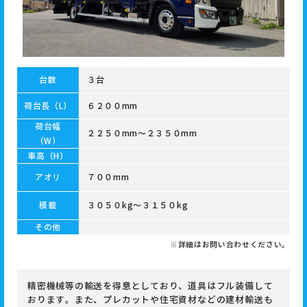
台数
３台
荷台長（L）
６２００mm
荷台幅
２２５０mm～２３５０mm
（W）
車高（H）
アオリ
７００mm
積載
３０５０kg～３１５０kg
その他
※詳細はお問い合わせください。
精密機械等の輸送を得意としており、道具はフル装備して
おります。また、プレカットや住宅資材などの建材輸送も