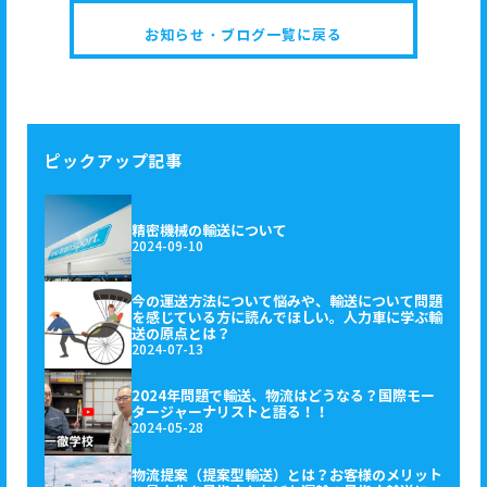
お知らせ・ブログ一覧に戻る
ピックアップ記事
精密機械の輸送について
2024-09-10
今の運送方法について悩みや、輸送について問題
を感じている方に読んでほしい。人力車に学ぶ輸
送の原点とは？
2024-07-13
2024年問題で輸送、物流はどうなる？国際モー
タージャーナリストと語る！！
2024-05-28
物流提案（提案型輸送）とは？お客様のメリット